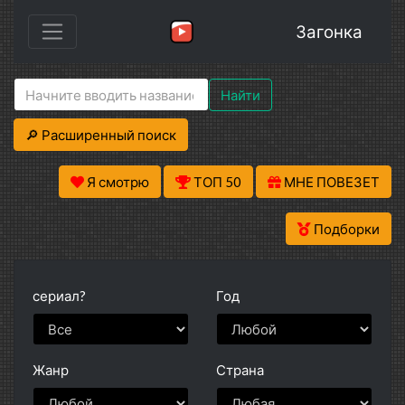
Загонка
Найти
🔎 Расширенный поиск
Я смотрю
ТОП 50
МНЕ ПОВЕЗЕТ
Подборки
сериал?
Год
Жанр
Страна