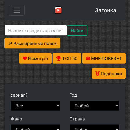
Загонка
Найти
🔎 Расширенный поиск
Я смотрю
ТОП 50
МНЕ ПОВЕЗЕТ
Подборки
сериал?
Год
Жанр
Страна