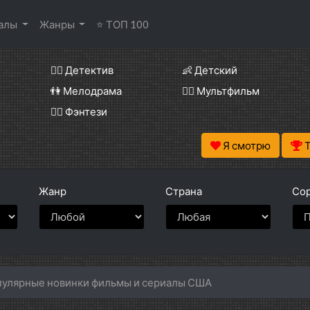
иалы
Жанры
⭐ ТОП 100
🕵️‍♂️ Детектив
👶 Детский
👫 Мелодрама
🧚‍♀️ Мультфильм
🧝‍♂️ Фэнтези
Я смотрю
Жанр
Страна
Сор
улярные новинки фильмы и сериалы США