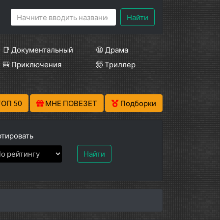
Найти
📑 Документальный
😫 Драма
🎒 Приключения
🤯 Триллер
ТОП 50
МНЕ ПОВЕЗЕТ
Подборки
тировать
Найти