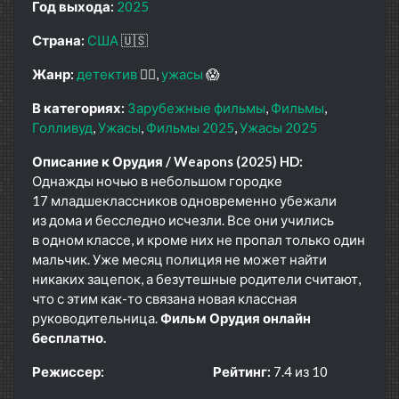
Год выхода:
2025
Страна:
США
🇺🇸
Жанр:
детектив
🕵️‍♂️
ужасы
😱
В категориях:
Зарубежные фильмы
Фильмы
Голливуд
Ужасы
Фильмы 2025
Ужасы 2025
Описание к Орудия / Weapons (2025) HD:
Однажды ночью в небольшом городке
17 младшеклассников одновременно убежали
из дома и бесследно исчезли. Все они учились
в одном классе, и кроме них не пропал только один
мальчик. Уже месяц полиция не может найти
никаких зацепок, а безутешные родители считают,
что с этим как-то связана новая классная
руководительница.
Фильм Орудия онлайн
бесплатно.
Режиссер:
Рейтинг:
7.4 из 10